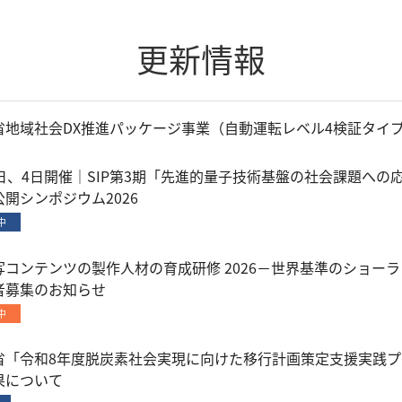
更新情報
省地域社会DX推進パッケージ事業（自動運転レベル4検証タイ
3日、4日開催｜SIP第3期「先進的量子技術基盤の社会課題への応
開シンポジウム2026
中
写コンテンツの製作人材の育成研修 2026－世界基準のショー
者募集のお知らせ
中
省「令和8年度脱炭素社会実現に向けた移行計画策定支援実践
果について